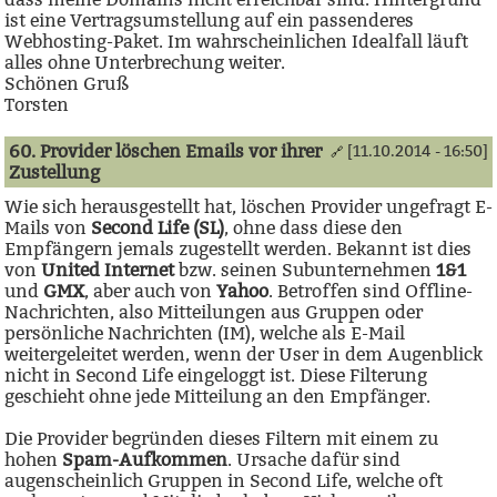
ist eine Vertragsumstellung auf ein passenderes
Webhosting-Paket. Im wahrscheinlichen Idealfall läuft
alles ohne Unterbrechung weiter.
Schönen Gruß
Torsten
60. Provider löschen Emails vor ihrer
[11.10.2014 - 16:50]
🔗
Zustellung
Wie sich herausgestellt hat, löschen Provider ungefragt E-
Mails von
Second Life (SL)
, ohne dass diese den
Empfängern jemals zugestellt werden. Bekannt ist dies
von
United Internet
bzw. seinen Subunternehmen
1&1
und
GMX
, aber auch von
Yahoo
. Betroffen sind Offline-
Nachrichten, also Mitteilungen aus Gruppen oder
persönliche Nachrichten (IM), welche als E-Mail
weitergeleitet werden, wenn der User in dem Augenblick
nicht in Second Life eingeloggt ist. Diese Filterung
geschieht ohne jede Mitteilung an den Empfänger.
Die Provider begründen dieses Filtern mit einem zu
hohen
Spam-Aufkommen
. Ursache dafür sind
augenscheinlich Gruppen in Second Life, welche oft