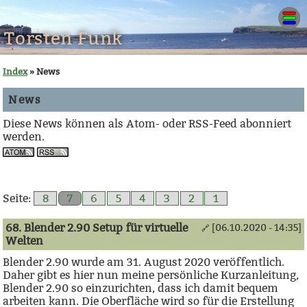
Torsten Funk
Index
» News
News
Diese News können als Atom- oder RSS-Feed abonniert
werden.
Seite:
8
7
6
5
4
3
2
1
68. Blender 2.90 Setup für virtuelle
[06.10.2020 - 14:35]
🔗
Welten
Blender 2.90 wurde am 31. August 2020 veröffentlich.
Daher gibt es hier nun meine persönliche Kurzanleitung,
Blender 2.90 so einzurichten, dass ich damit bequem
arbeiten kann. Die Oberfläche wird so für die Erstellung