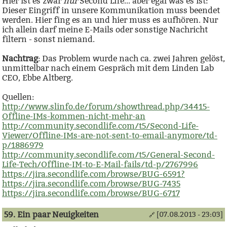
Hier ist es zwar
nur
Second Life... aber egal was es ist:
Dieser Eingriff in unsere Kommunikation muss beendet
werden. Hier fing es an und hier muss es aufhören. Nur
ich allein darf meine E-Mails oder sonstige Nachricht
filtern - sonst niemand.
Nachtrag
: Das Problem wurde nach ca. zwei Jahren gelöst,
unmittelbar nach einem Gespräch mit dem Linden Lab
CEO, Ebbe Altberg.
Quellen:
http://www.slinfo.de/forum/showthread.php/34415-
Offline-IMs-kommen-nicht-mehr-an
http://community.secondlife.com/t5/Second-Life-
Viewer/Offline-IMs-are-not-sent-to-email-anymore/td-
p/1886979
http://community.secondlife.com/t5/General-Second-
Life-Tech/Offline-IM-to-E-Mail-fails/td-p/2767996
https://jira.secondlife.com/browse/BUG-6591?
https://jira.secondlife.com/browse/BUG-7435
https://jira.secondlife.com/browse/BUG-6717
59. Ein paar Neuigkeiten
[07.08.2013 - 23:03]
🔗