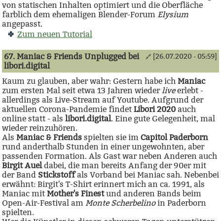
von statischen Inhalten optimiert und die Oberfläche
farblich dem ehemaligen Blender-Forum
Elysium
angepasst.
Zum neuen Tutorial
67. Maniac & Friends Unplugged bei
[26.07.2020 - 05:59]
🔗
libori.digital
Kaum zu glauben, aber wahr: Gestern habe ich
Maniac
zum ersten Mal seit etwa 13 Jahren wieder
live
erlebt -
allerdings als Live-Stream auf Youtube. Aufgrund der
aktuellen Corona-Pandemie findet
Libori 2020
auch
online statt - als
libori.digital
. Eine gute Gelegenheit, mal
wieder reinzuhören.
Als
Maniac & Friends
spielten sie im
Capitol Paderborn
rund anderthalb Stunden in einer ungewohnten, aber
passenden Formation. Als Gast war neben Anderen auch
Birgit Auel
dabei, die man bereits Anfang der 90er mit
der Band
Stickstoff
als Vorband bei Maniac sah. Nebenbei
erwähnt: Birgit's T-Shirt erinnert mich an ca. 1991, als
Maniac mit
Mother's Finest
und anderen Bands beim
Open-Air-Festival am
Monte Scherbelino
in Paderborn
spielten.