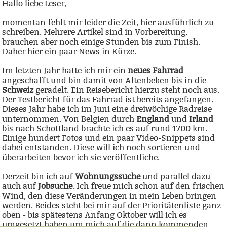
Hallo liebe Leser,
momentan fehlt mir leider die Zeit, hier ausführlich zu
schreiben. Mehrere Artikel sind in Vorbereitung,
brauchen aber noch einige Stunden bis zum Finish.
Daher hier ein paar News in Kürze.
Im letzten Jahr hatte ich mir ein
neues Fahrrad
angeschafft und bin damit von Altenbeken bis in die
Schweiz
geradelt. Ein Reisebericht hierzu steht noch aus.
Der Testbericht für das Fahrrad ist bereits angefangen.
Dieses Jahr habe ich im Juni eine dreiwöchige Radreise
unternommen. Von Belgien durch
England
und
Irland
bis nach Schottland brachte ich es auf rund 1700 km.
Einige hundert Fotos und ein paar Video-Snippets sind
dabei entstanden. Diese will ich noch sortieren und
überarbeiten bevor ich sie veröffentliche.
Derzeit bin ich auf
Wohnungssuche
und parallel dazu
auch auf
Jobsuche
. Ich freue mich schon auf den frischen
Wind, den diese Veränderungen in mein Leben bringen
werden. Beides steht bei mir auf der Prioritätenliste ganz
oben - bis spätestens Anfang Oktober will ich es
umgesetzt haben um mich auf die dann kommenden