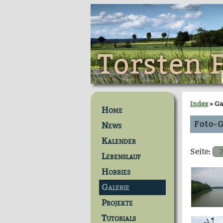
Torsten 
Index
» Ga
Home
Foto-G
News
Kalender
Seite:
Lebenslauf
Hobbies
Galerie
Projekte
Tutorials