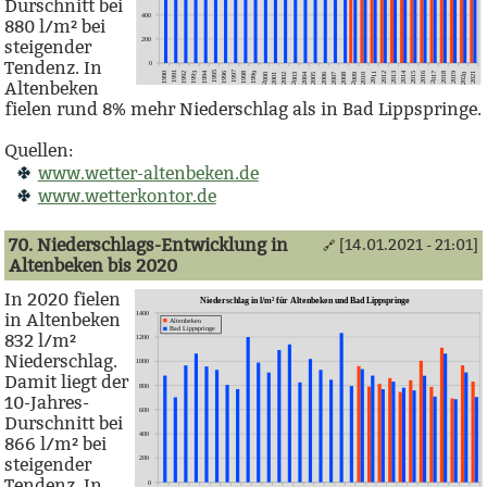
Durschnitt bei
880 l/m² bei
steigender
Tendenz. In
Altenbeken
fielen rund 8% mehr Niederschlag als in Bad Lippspringe.
Quellen:
www.wetter-altenbeken.de
www.wetterkontor.de
70. Niederschlags-Entwicklung in
[14.01.2021 - 21:01]
🔗
Altenbeken bis 2020
In 2020 fielen
in Altenbeken
832 l/m²
Niederschlag.
Damit liegt der
10-Jahres-
Durschnitt bei
866 l/m² bei
steigender
Tendenz. In