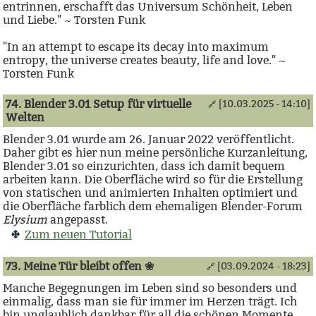
entrinnen, erschafft das Universum Schönheit, Leben
und Liebe." ~ Torsten Funk
"In an attempt to escape its decay into maximum
entropy, the universe creates beauty, life and love." ~
Torsten Funk
74. Blender 3.01 Setup für virtuelle
[10.03.2025 - 14:10]
🔗
Welten
Blender 3.01 wurde am 26. Januar 2022 veröffentlicht.
Daher gibt es hier nun meine persönliche Kurzanleitung,
Blender 3.01 so einzurichten, dass ich damit bequem
arbeiten kann. Die Oberfläche wird so für die Erstellung
von statischen und animierten Inhalten optimiert und
die Oberfläche farblich dem ehemaligen Blender-Forum
Elysium
angepasst.
Zum neuen Tutorial
73. Meine Tür bleibt offen ❀
[03.09.2024 - 18:23]
🔗
Manche Begegnungen im Leben sind so besonders und
einmalig, dass man sie für immer im Herzen trägt. Ich
bin unglaublich dankbar für all die schönen Momente