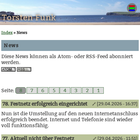
Torsten Funk
Index
» News
News
Diese News können als Atom- oder RSS-Feed abonniert
werden.
Seite:
8
7
6
5
4
3
2
1
78. Festnetz erfolgreich eingerichtet
[29.04.2026 - 16:37]
🔗
Nun ist die Umstellung auf den neuen Internetanschluss
erfolgreich beendet. Internet und Telefonie sind wieder
voll funktionsfähig.
77. Aktuell nicht über Festnetz
[29.04.2026 - 11:51]
🔗