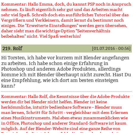
Kommentar: Hallo Emma, doch, du kannst PSP noch in Anspruch
nehmen. Es läuft eigentlich sehr gut und das Arbeiten macht
sehr viel Spaß. Schreib doch ein ausführliches Tutorial über das
Vergrößern und Verkleinern, damit lernst du bestimmt noch
einiges. Die "Erweiterte Einstellungen" werden gern übersehen,
daher sieht man die wichtige Option "Seitenverhältnis
beibehalten" nicht. Viel Spaß weiterhin!
219. Rolf
[01.07.2016 - 00:56]
Hi Torsten, ich habe vor kurzem mit Blender angefangen
zu arbeiten. Ich habe schon einige Erfahrung in
Photoshop und anderen Adobe Produkten, allerdings
komme ich mit Blender überhaupt nicht zurecht. Hast Du
eine Empfehlung, wie ich dort am besten einsteigen
kann?
Kommentar: Hallo Rolf, die Kenntnisse über die Adobe-Produkte
werden dir bei Blender nicht helfen. Blender ist keine
herkömmliche, intuitiv bedienbare Software – Blender muss
man lernen, Schritt für Schritt - vergleichbar mit dem Erlernen
eines Musikinstruments. Mal eben etwas zusammenklicken wie
in Office, Photoshop und anderer Standard-Software ist kaum
möglich. Auf der Blender-Website sind eine ganze Reihe von