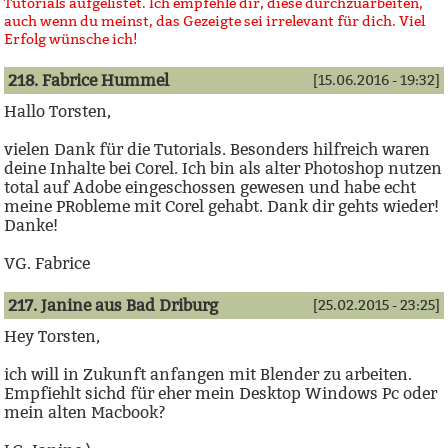
Tutorials aufgelistet. Ich empfehle dir, diese durchzuarbeiten,
auch wenn du meinst, das Gezeigte sei irrelevant für dich. Viel
Erfolg wünsche ich!
218. Fabrice Hummel
[15.06.2016 - 19:32]
Hallo Torsten,
vielen Dank für die Tutorials. Besonders hilfreich waren
deine Inhalte bei Corel. Ich bin als alter Photoshop nutzen
total auf Adobe eingeschossen gewesen und habe echt
meine PRobleme mit Corel gehabt. Dank dir gehts wieder!
Danke!
VG. Fabrice
217. Janine aus Bad Driburg
[25.02.2015 - 23:25]
Hey Torsten,
ich will in Zukunft anfangen mit Blender zu arbeiten.
Empfiehlt sichd für eher mein Desktop Windows Pc oder
mein alten Macbook?