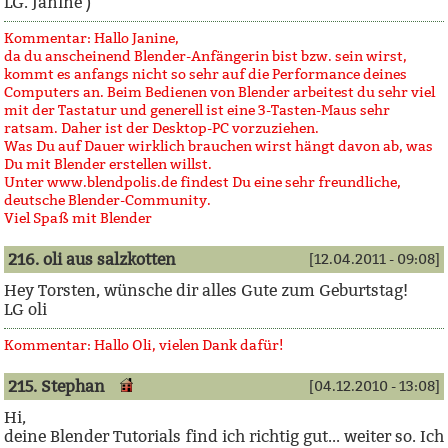
LG. Janine )
Kommentar: Hallo Janine,
da du anscheinend Blender-Anfängerin bist bzw. sein wirst,
kommt es anfangs nicht so sehr auf die Performance deines
Computers an. Beim Bedienen von Blender arbeitest du sehr viel
mit der Tastatur und generell ist eine 3-Tasten-Maus sehr
ratsam. Daher ist der Desktop-PC vorzuziehen.
Was Du auf Dauer wirklich brauchen wirst hängt davon ab, was
Du mit Blender erstellen willst.
Unter www.blendpolis.de findest Du eine sehr freundliche,
deutsche Blender-Community.
Viel Spaß mit Blender
216. oli aus salzkotten
[12.04.2011 - 09:08]
Hey Torsten, wünsche dir alles Gute zum Geburtstag!
LG oli
Kommentar: Hallo Oli, vielen Dank dafür!
215. Stephan
[04.12.2010 - 13:08]
Hi,
deine Blender Tutorials find ich richtig gut... weiter so. Ich