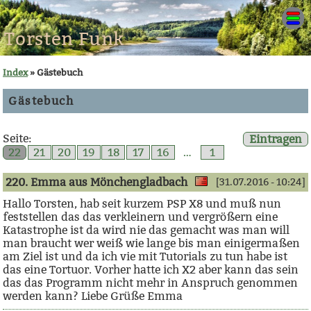
Torsten Funk
Index
» Gästebuch
Gästebuch
Seite:
Eintragen
22
21
20
19
18
17
16
…
1
220. Emma aus Mönchengladbach
[31.07.2016 - 10:24]
Hallo Torsten, hab seit kurzem PSP X8 und muß nun
feststellen das das verkleinern und vergrößern eine
Katastrophe ist da wird nie das gemacht was man will
man braucht wer weiß wie lange bis man einigermaßen
am Ziel ist und da ich vie mit Tutorials zu tun habe ist
das eine Tortuor. Vorher hatte ich X2 aber kann das sein
das das Programm nicht mehr in Anspruch genommen
werden kann? Liebe Grüße Emma