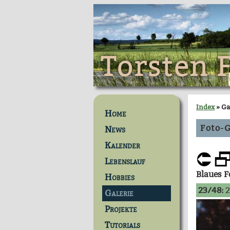
Torsten 
Index
» Ga
Home
Foto-G
News
Kalender
Lebenslauf
Blaues 
Hobbies
23/48:
2
Galerie
Projekte
Tutorials