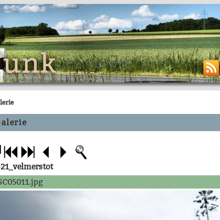
Funk
lerie
alerie
-21_velmerstot
C05011.jpg