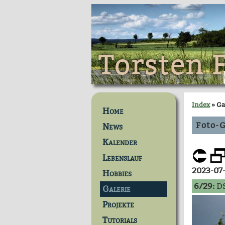
Torsten 
Index
» Ga
Home
Foto-G
News
Kalender
Lebenslauf
2023-07
Hobbies
6/29:
DS
Galerie
Projekte
Tutorials