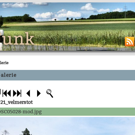
Funk
lerie
alerie
-21_velmerstot
SC05028-mod.jpg