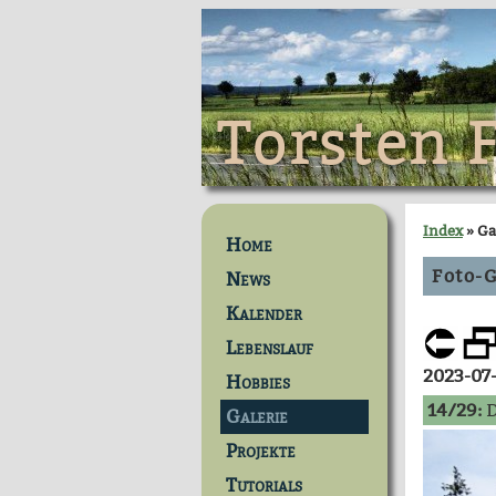
Torsten 
Index
» Ga
Home
Foto-G
News
Kalender
Lebenslauf
2023-07
Hobbies
14/29:
D
Galerie
Projekte
Tutorials