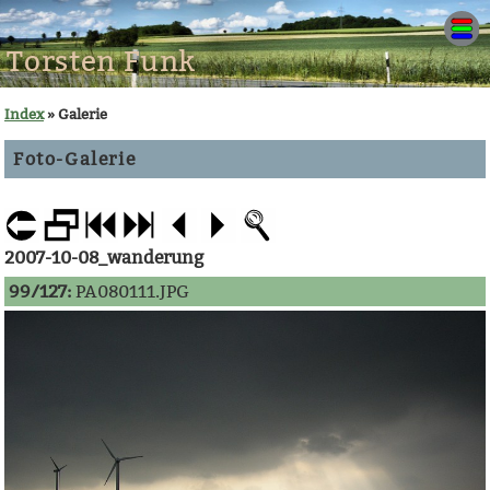
Torsten Funk
Index
» Galerie
Foto-Galerie
2007-10-08_wanderung
99/127:
PA080111.JPG