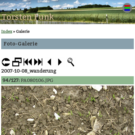
Torsten Funk
Index
» Galerie
Foto-Galerie
2007-10-08_wanderung
94/127:
PA080106.JPG