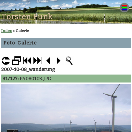
Torsten Funk
Index
» Galerie
Foto-Galerie
2007-10-08_wanderung
91/127:
PA080103.JPG