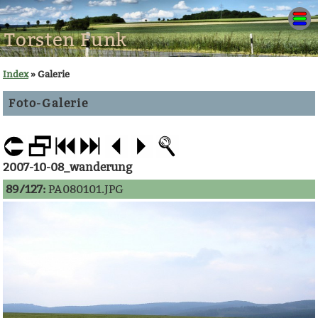
Torsten Funk
Index
» Galerie
Foto-Galerie
2007-10-08_wanderung
89/127:
PA080101.JPG