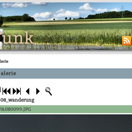
Funk
lerie
alerie
-08_wanderung
PA080099.JPG