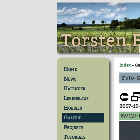
Torsten 
Index
» Ga
Home
Foto-G
News
Kalender
Lebenslauf
2007-10
Hobbies
87/127:
Galerie
Projekte
Tutorials