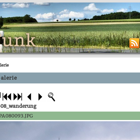
Funk
lerie
alerie
-08_wanderung
PA080093.JPG