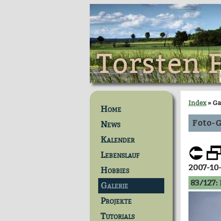
Torsten 
Index
» Ga
Home
Foto-G
News
Kalender
Lebenslauf
2007-10
Hobbies
83/127:
Galerie
Projekte
Tutorials