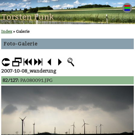
Torsten Funk
Index
» Galerie
Foto-Galerie
2007-10-08_wanderung
82/127:
PA080091.JPG