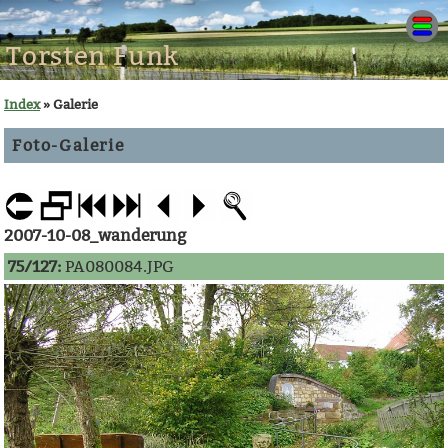
Torsten Funk
Index
» Galerie
Foto-Galerie
2007-10-08_wanderung
75/127:
PA080084.JPG