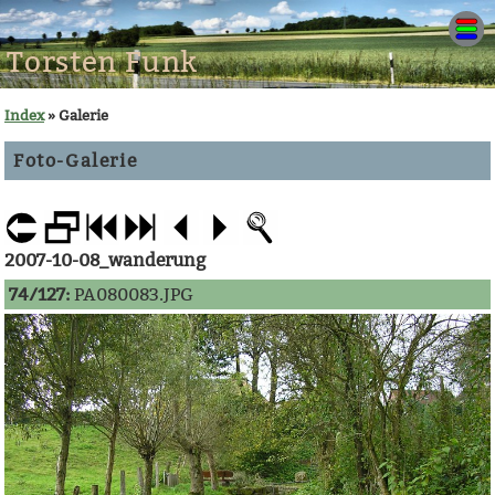
Torsten Funk
Index
» Galerie
Foto-Galerie
2007-10-08_wanderung
74/127:
PA080083.JPG