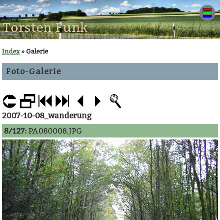
Torsten Funk
Index
» Galerie
Foto-Galerie
2007-10-08_wanderung
8/127:
PA080008.JPG