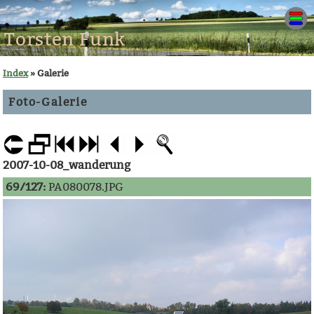
Torsten Funk
Index
» Galerie
Foto-Galerie
2007-10-08_wanderung
69/127:
PA080078.JPG