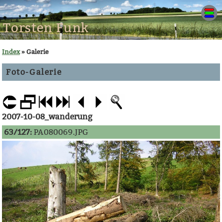
Torsten Funk
Index
» Galerie
Foto-Galerie
2007-10-08_wanderung
63/127:
PA080069.JPG