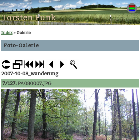
Torsten Funk
Index
» Galerie
Foto-Galerie
2007-10-08_wanderung
7/127:
PA080007.JPG