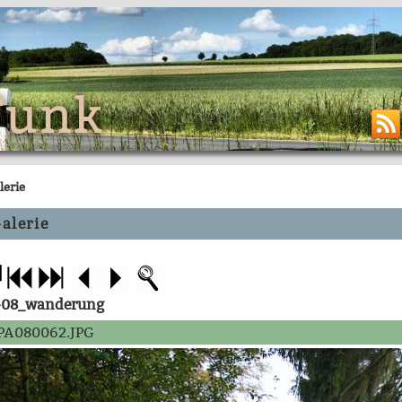
Funk
lerie
alerie
-08_wanderung
PA080062.JPG