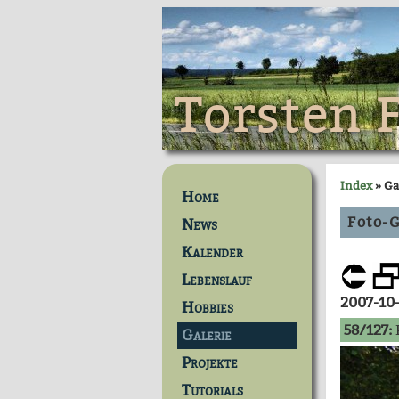
Torsten 
Index
» Ga
Home
Foto-G
News
Kalender
Lebenslauf
2007-10
Hobbies
58/127:
Galerie
Projekte
Tutorials