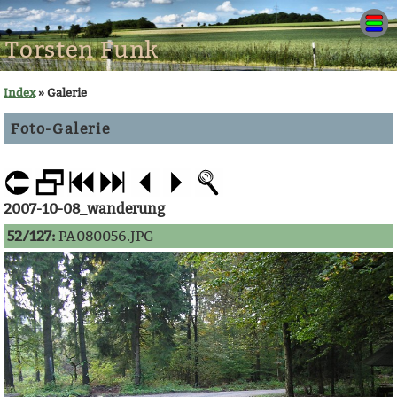
Torsten Funk
Index
» Galerie
Foto-Galerie
2007-10-08_wanderung
52/127:
PA080056.JPG