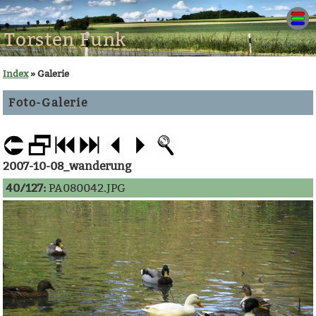
Torsten Funk
Index
» Galerie
Foto-Galerie
2007-10-08_wanderung
40/127:
PA080042.JPG