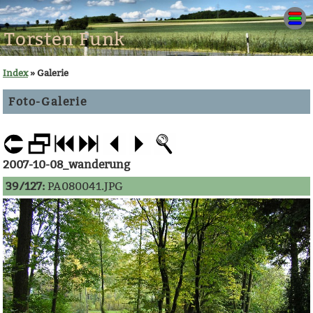
Torsten Funk
Index
» Galerie
Foto-Galerie
2007-10-08_wanderung
39/127:
PA080041.JPG