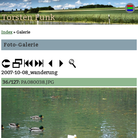
Torsten Funk
Index
» Galerie
Foto-Galerie
2007-10-08_wanderung
36/127:
PA080038.JPG