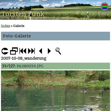
Torsten Funk
Index
» Galerie
Foto-Galerie
2007-10-08_wanderung
33/127:
PA080034.JPG