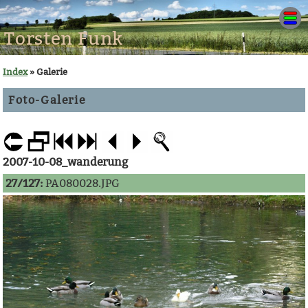
Torsten Funk
Index
» Galerie
Foto-Galerie
2007-10-08_wanderung
27/127:
PA080028.JPG