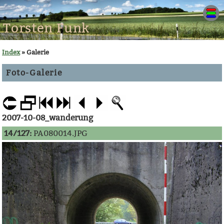
Torsten Funk
Index
» Galerie
Foto-Galerie
2007-10-08_wanderung
14/127:
PA080014.JPG