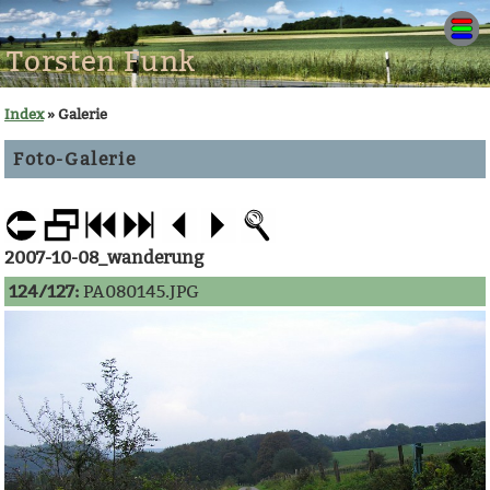
Torsten Funk
Index
» Galerie
Foto-Galerie
2007-10-08_wanderung
124/127:
PA080145.JPG