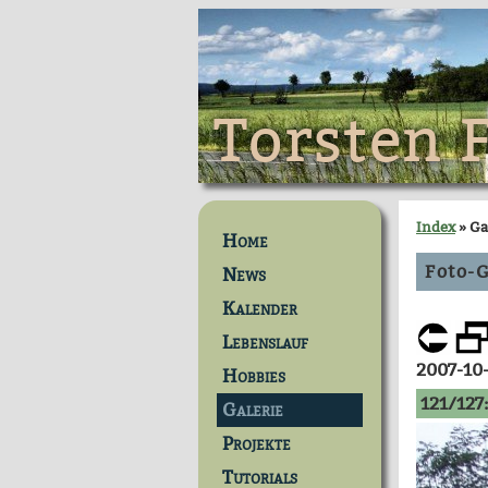
Torsten 
Index
» Ga
Home
Foto-G
News
Kalender
Lebenslauf
2007-10
Hobbies
121/127:
Galerie
Projekte
Tutorials