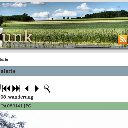
Funk
lerie
alerie
-08_wanderung
PA080141.JPG