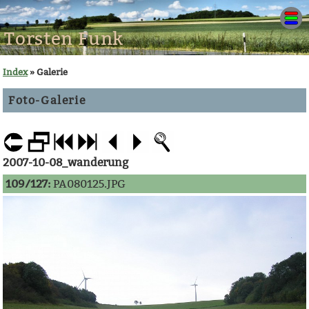
Torsten Funk
Index
» Galerie
Foto-Galerie
2007-10-08_wanderung
109/127:
PA080125.JPG