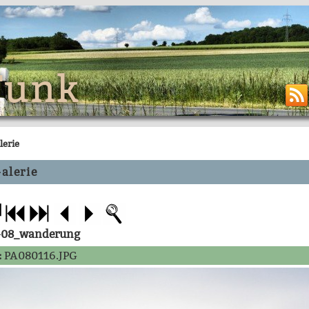
Funk
lerie
alerie
-08_wanderung
:
PA080116.JPG