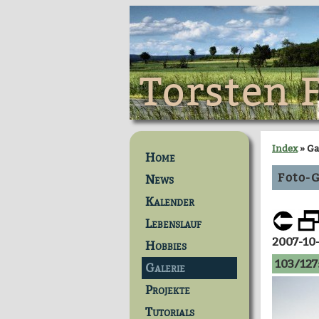
Torsten 
Index
» Ga
Home
Foto-G
News
Kalender
Lebenslauf
2007-10
Hobbies
103/127
Galerie
Projekte
Tutorials