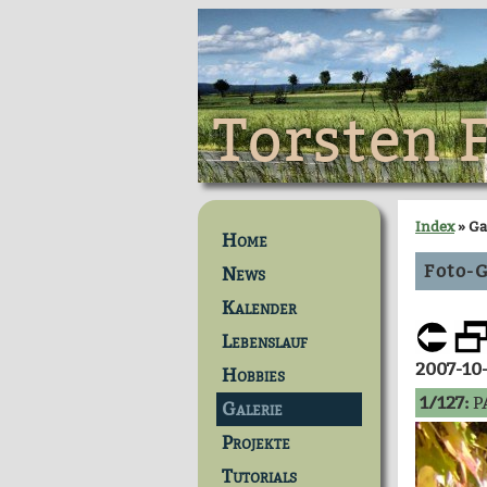
Torsten 
Index
» Ga
Home
Foto-G
News
Kalender
Lebenslauf
2007-10
Hobbies
1/127:
P
Galerie
Projekte
Tutorials