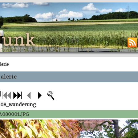
Funk
lerie
alerie
-08_wanderung
A080001.JPG