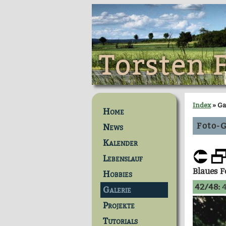
Torsten 
Index
» Ga
Home
Foto-G
News
Kalender
Lebenslauf
Blaues 
Hobbies
42/48:
4
Galerie
Projekte
Tutorials