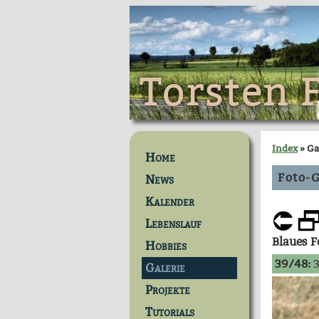
Torsten 
Index
» Ga
Home
Foto-G
News
Kalender
Lebenslauf
Blaues 
Hobbies
39/48:
3
Galerie
Projekte
Tutorials