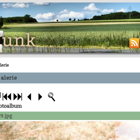
Funk
lerie
alerie
Fotoalbum
9.jpg