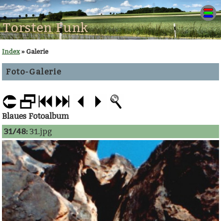
Torsten Funk
Index
» Galerie
Foto-Galerie
Blaues Fotoalbum
31/48:
31.jpg