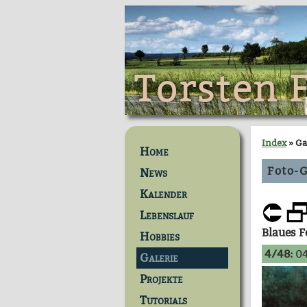
Torsten 
Index
» Ga
Home
Foto-G
News
Kalender
Lebenslauf
Blaues 
Hobbies
4/48:
04
Galerie
Projekte
Tutorials