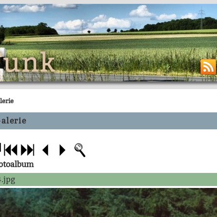
Funk
lerie
alerie
Fotoalbum
.jpg