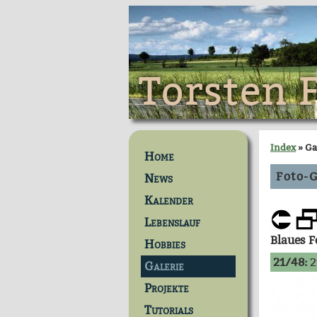
Torsten 
Index
» Ga
Home
Foto-G
News
Kalender
Lebenslauf
Blaues 
Hobbies
21/48:
2
Galerie
Projekte
Tutorials