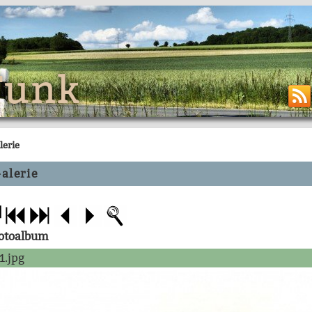
Funk
lerie
alerie
Fotoalbum
1.jpg